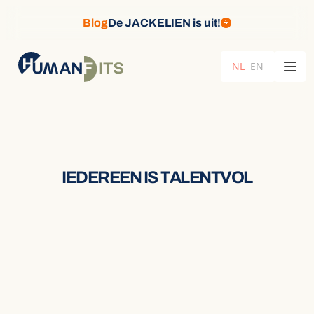
Blog
De JACKELIEN is uit!
NL
EN
I
E
D
E
R
E
E
N
I
S
T
A
L
E
N
T
V
O
L